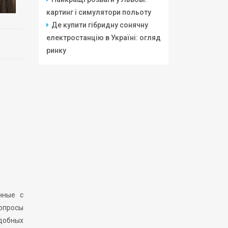
картинг і симулятори польоту
Де купити гібридну сонячну
електростанцію в Україні: огляд
ринку
нные с
вопросы
добных