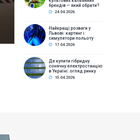
культових кальянних
брендів — який обрати?
деревообробникаІсторія та ідеологія брендуМатеріа
24.04.2026
і варіантиЦіни на Wooka…
Найкращі розваги у
Львові: картинг і
симулятори польоту
17.04.2026
Де купити гібридну
сонячну електростанцію
в Україні: огляд ринку
15.04.2026