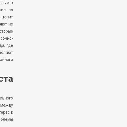
анным в
шись за
 ценит
ляют не
которые
исочно-
да, где
зволяют
ванного
ста
льного
ь между
терес к
облемы