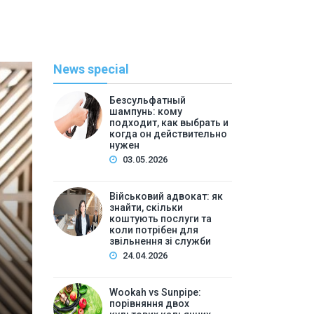
News special
Безсульфатный
шампунь: кому
подходит, как выбрать и
когда он действительно
нужен
03.05.2026
Військовий адвокат: як
С
знайти, скільки
коштують послуги та
коли потрібен для
By
admi
звільнення зі служби
Wookah vs Sunpipe: по
24.04.2026
кальянних бренд
Wookah vs Sunpipe:
порівняння двох
Зміст:Критерії порівняння: на що звертати увагу