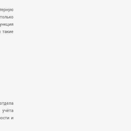
ютерную
 только
ункция
ы такие
 отдела
 учёта
ости и