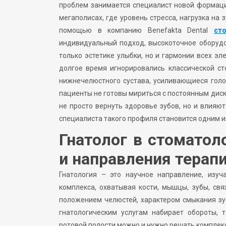
проблем занимается специалист новой формаци
мегаполисах, где уровень стресса, нагрузка на
помощью в компанию Benefakta Dental
ст
индивидуальный подход, высокоточное оборудо
только эстетике улыбки, но и гармонии всех э
долгое время игнорировались классической ст
нижнечелюстного сустава, усиливающиеся голо
пациенты не готовы мириться с постоянным дис
не просто вернуть здоровье зубов, но и влияю
специалиста такого профиля становится одним и
Гнатолог в стоматол
и направления терап
Гнатология – это научное направление, изу
комплекса, охватывая кости, мышцы, зубы, св
положением челюстей, характером смыкания зу
гнатологическим услугам набирает обороты, 
ротовой полости можно и нужно решать комплек