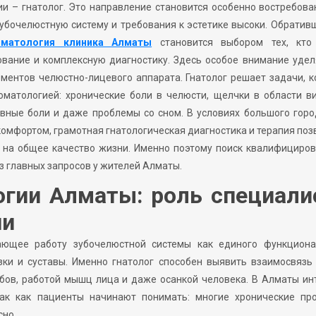
и – гнатолог. Это направление становится особенно востребов
 зубочелюстную систему и требования к эстетике высоки. Обратив
оматология клиника Алматы
становится выбором тех, кто
вание и комплексную диагностику. Здесь особое внимание уде
лементов челюстно-лицевого аппарата. Гнатолог решает задачи, 
оматологией: хронические боли в челюсти, щелчки в области в
вные боли и даже проблемы со сном. В условиях большого горо
комфортом, грамотная гнатологическая диагностика и терапия по
т на общее качество жизни. Именно поэтому поиск квалифициро
з главных запросов у жителей Алматы.
огии Алматы: роль специали
ии
чающее работу зубочелюстной системы как единого функциона
язки и суставы. Именно гнатолог способен выявить взаимосвяз
бов, работой мышц лица и даже осанкой человека. В Алматы ин
так как пациенты начинают понимать: многие хронические пр
сно.