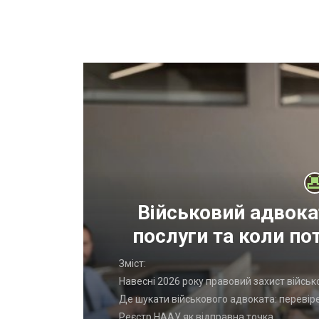
Військовий адвока
послуги та коли по
к
Зміст:
Навесні 2026 року правовий захист війс
Де шукати військового адвоката: перевір
й шампунь
Реєстр НААУ як відправна точка