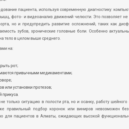
едование пациента, используя современную диагностику: компь
шц, фото- и видеоанализ движений челюсти. Это позволяет не
орта, но и предупредить развитие осложнений, таких как дисф
аемость зубов, хронические головные боли. Особенно актуальн
 на тело в целом выше среднего.
ами на:
рыть рот;
нимаются привычными медикаментами;
оворе;
в или установки протезов;
 прикуса.
не только ситуацию в полости рта, но и осанку, работу шейного
аже правильный подбор коронок или виниров невозможен без
но для пациентов в Алматы, ожидающих высокой функциональн