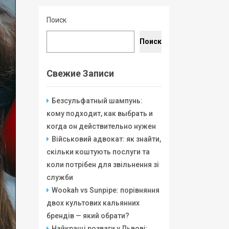
Поиск
Поиск
Свежие Записи
Безсульфатный шампунь:
кому подходит, как выбрать и
когда он действительно нужен
Військовий адвокат: як знайти,
скільки коштують послуги та
коли потрібен для звільнення зі
служби
Wookah vs Sunpipe: порівняння
двох культових кальянних
брендів — який обрати?
Найкращі розваги у Львові: