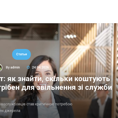
Статьи
By
admin
24.04.2026
т: як знайти, скільки коштують
трібен для звільнення зі служби
ьковослужбовців став критичною потребою
ені джерела