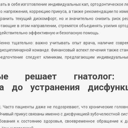
ать в себя изготовление индивидуальных кап, ортодонтическое л
о напряжения, коррекцию прикуса, а также рекомендации по из
транить текущий дискомфорт, но и значительно снизить риск р
тающие в этом направлении, стремятся объединять усилия орто
л действительно эффективную и безопасную помощь.
енно тщательно: важно учитывать опыт врача, наличие совре
дисциплинарной команде. Финансовый аспект лечения также ста
редпочтение следует клиникам, предлагающим индивидуальны
рые решает гнатолог:
са до устранения дисфунк
к. Часто пациенты даже не подозревают, что хронические голов
йчивый прикус связаны именно с дисфункцией зубочелюстной сис
бования к состоянию здоровья, своевременное обращение к д