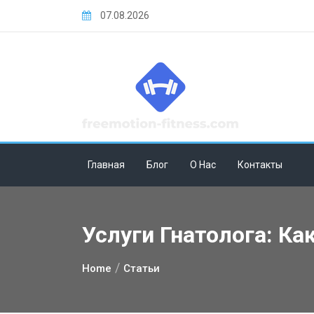
Skip
07.08.2026
to
content
Главная
Блог
О Нас
Контакты
Услуги Гнатолога: К
Home
Статьи