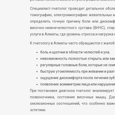
Специалист-гнатолог проводит детальное обсл
томографию, электромиографию жевательных мы
определить точную причину боли или дискомф
височно-нижнечелюстного сустава (ВНЧС), стир
услуги в Алматы, где уровень стресса и нагрузка
К гнатологу в Алматы часто обращаются с жалоб
боль и щелчки в области челюстей и уха;
невозможность полностью открыть или зак
регулярные головные боли, которые не с
быструю утомляемость при жевании и разг
ощущение дискомфорта после лечения зубо
появление асимметрии лица или нарушений
При постановке диагноза гнатолог анализирует 
позвоночника, состояние височных мышц. Д
окклюзионных соотношений, что особенно важ
эстетики.