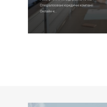
унь часто
Спеціалізовані юридичні компанії
Онлайн-к…