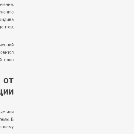
ечение,
менению
ецидива
донтов,
менной
новится
й план
 от
ции
ные или
темы. В
анному