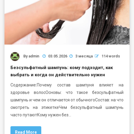
By
admin
03.05.2026
3 месяца
114 words
Безсульфатный шампунь: кому подходит, как
выбрать и когда он действительно нужен
Содержание:Почему состав шампуня влияет на
здоровье волосОсновы: что такое безсульфатный
шампунь и чем он отличается от обычногоСостав: на что
смотреть на этикеткеЧем безсульфатный шампунь
часто путаютКому нужен без…
Read More