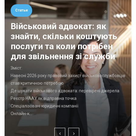
Статьи
Військовий адвокат: як
знайти, скільки коштують
послуги та коли потрібен
для звільнення зі служби
Зміст:
Навесні 2026 року правовий захист військовослужбовців
став критичною потребою
Де шукати військового адвоката: перевірені джерела
Реєстр НААУ як відправна точка
Спеціалізовані юридичні компанії
Онлайн-к…